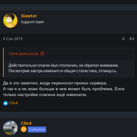
Slawter
Support team
6 Сен 2019
#4
Clin4 написал(а):
Действительно плагин был отключен, не обратил внимание.
Посмотрим завтра изменится общая статистика, отпишусь.
Да я это заметил, когда переносил прокон сервера.
А так я и не знаю больше в чем может быть проблема. Елси
только настройки плагина ещё изменили.
Р
Clin4
е
а
к
ц
Clin4
и
Customer
и