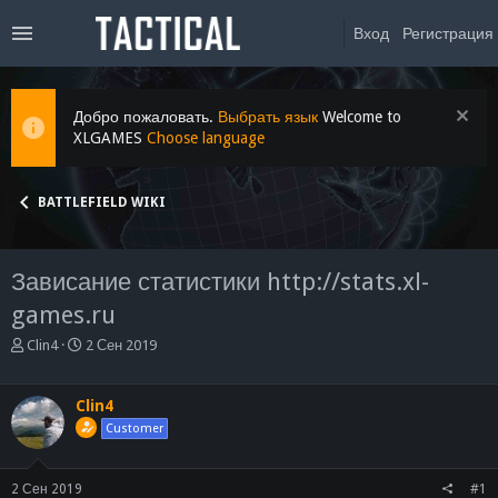
Вход
Регистрация
Добро пожаловать.
Выбрать язык
Welcome to
XLGAMES
Choose language
BATTLEFIELD WIKI
Зависание статистики http://stats.xl-
games.ru
А
Д
Clin4
2 Сен 2019
в
а
т
т
о
а
Clin4
р
н
Customer
т
а
е
ч
м
а
2 Сен 2019
#1